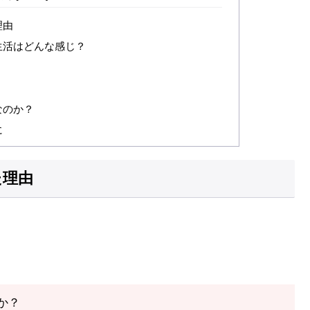
理由
生活はどんな感じ？
なのか？
に
た理由
か？