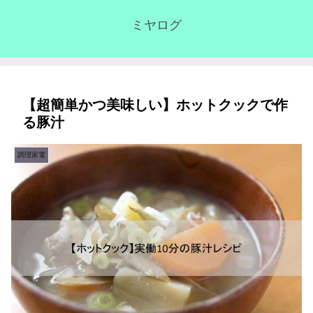
ミヤログ
【超簡単かつ美味しい】ホットクックで作
る豚汁
調理家電