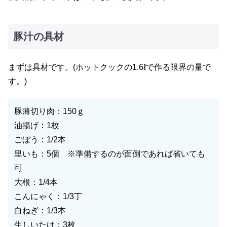
豚汁の具材
まずは具材です。(ホットクックの1.6ℓで作る限界の量で
す。)
豚薄切り肉：150ｇ
油揚げ：1枚
ごぼう：1/2本
里いも：5個 ※準備するのが面倒であれば省いても
可
大根：1/4本
こんにゃく：1/3丁
白ねぎ：1/3本
生しいたけ：3枚