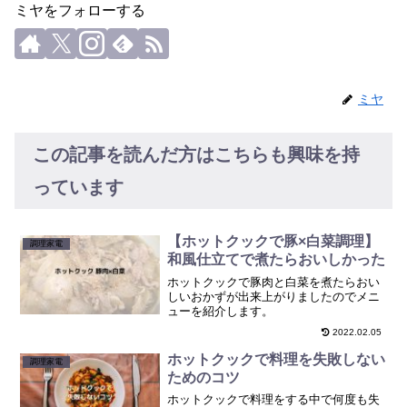
ミヤをフォローする
ミヤ
この記事を読んだ方はこちらも興味を持
っています
【ホットクックで豚×白菜調理】
調理家電
和風仕立てで煮たらおいしかった
ホットクックで豚肉と白菜を煮たらおい
しいおかずが出来上がりましたのでメニ
ューを紹介します。
2022.02.05
ホットクックで料理を失敗しない
調理家電
ためのコツ
ホットクックで料理をする中で何度も失