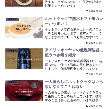
敗することがあったので、失敗の記録と
対策をまとめています。
2020.08.02
ホットクックで無水トマト缶カレ
調理家電
ーがうまい！
ホットクックで作る無水カレーのメニュ
ーをご紹介いたします。基本メニューに
なりますのでアレンジも加えやすいで
す。おいしいカレーをホットクックで簡
2022.07.25
単に作ってください！
アイリスオーヤマの低温調理器に
調理家電
使うべき鍋を紹介
アイリスオーヤマの低温調理器 LTC-01を
買ったので使って鶏肉の照り焼きをつく
りました。低温調理器を検討している
方、低温調理器で鶏肉料理をつくりたい
2022.02.05
方の参考になれば幸いです。
一人暮らしにホットクックはいら
調理家電
ないなんてことはない
一人暮らしの僕が、ホットクックを買っ
て後悔したことを紹介しています。後悔
することはあったものの、いまでは手放
せないアイテムです。失敗しない選び方
2025.04.02
も紹介しているので後悔しない買い物に