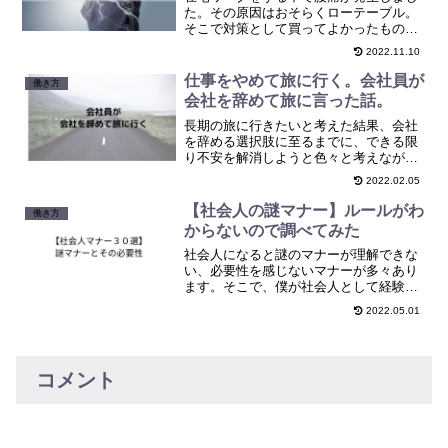
た。その原因はおそらくローテーブル。
そこで対策として買ってよかったもの、
失敗したものをそれぞれまとめました。
2022.11.10
仕事をやめて旅に行く。会社員が
働き方
会社を辞めて旅に言った話。
長期の旅に行きたいと考えた結果、会社
を辞める選択肢に至るまでに、できる限
り不安を解消しようと色々と考えながら
やった経験をまとめ、今後長期で旅に行
2022.02.05
きたい、でも収入はどうするか？と考え
ている方の参考になればと思います。
【社会人の謎マナー】ルールがわ
働き方
からないので調べてみた
社会人になると謎のマナーが理解できな
い、必要性を感じないマナーが多々あり
ます。そこで、僕が社会人として経験し
たマナーを紹介します。それぞれどんな
2022.05.01
ものなのかわかるようにまとめていま
す。
コメント