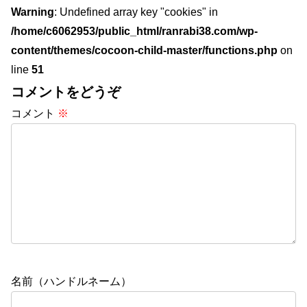
Warning
: Undefined array key "cookies" in
/home/c6062953/public_html/ranrabi38.com/wp-
content/themes/cocoon-child-master/functions.php
on
line
51
コメントをどうぞ
コメント
※
名前（ハンドルネーム）