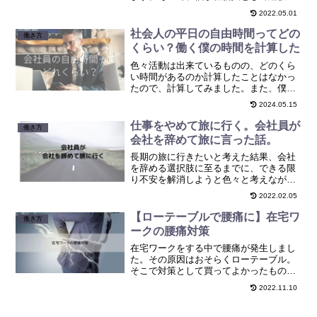
たマナーを紹介します。それぞれどんな
2022.05.01
ものなのかわかるようにまとめていま
す。
社会人の平日の自由時間ってどの
働き方
くらい？働く僕の時間を計算した
色々活動は出来ているものの、どのくら
い時間があるのか計算したことはなかっ
たので、計算してみました。また、僕が
自由時間を増やすために取り組んでいる
2024.05.15
こともまとめましたので、自由時間を増
やしたい方は参考にしてみてください。
仕事をやめて旅に行く。会社員が
働き方
会社を辞めて旅に言った話。
長期の旅に行きたいと考えた結果、会社
を辞める選択肢に至るまでに、できる限
り不安を解消しようと色々と考えながら
やった経験をまとめ、今後長期で旅に行
2022.02.05
きたい、でも収入はどうするか？と考え
ている方の参考になればと思います。
【ローテーブルで腰痛に】在宅ワ
働き方
ークの腰痛対策
在宅ワークをする中で腰痛が発生しまし
た。その原因はおそらくローテーブル。
そこで対策として買ってよかったもの、
失敗したものをそれぞれまとめました。
2022.11.10