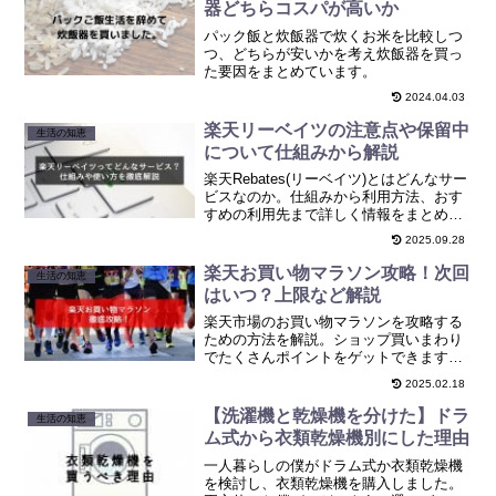
器どちらコスパが高いか
パック飯と炊飯器で炊くお米を比較しつ
つ、どちらが安いかを考え炊飯器を買っ
た要因をまとめています。
2024.04.03
楽天リーベイツの注意点や保留中
生活の知恵
について仕組みから解説
楽天Rebates(リーベイツ)とはどんなサー
ビスなのか。仕組みから利用方法、おす
すめの利用先まで詳しく情報をまとめま
した。利用する際の注意点も解説してい
2025.09.28
るのであわせて読んでおいてください。
楽天お買い物マラソン攻略！次回
生活の知恵
はいつ？上限など解説
楽天市場のお買い物マラソンを攻略する
ための方法を解説。ショップ買いまわり
でたくさんポイントをゲットできますの
で、まとめ買いに最適です！
2025.02.18
【洗濯機と乾燥機を分けた】ドラ
生活の知恵
ム式から衣類乾燥機別にした理由
一人暮らしの僕がドラム式か衣類乾燥機
を検討し、衣類乾燥機を購入しました。