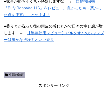
●家事がめちゃくちゃ時短します② →
自動掃除機
『Eufy RoboVac 11S』をレビュー。良かった点・悪かっ
た点を正直にまとめます！
●香りとか洗った後の頭皮の感じとかで日々の幸せ感が増
します →
【半年使用レビュー】バルクオムのシャンプ
ーは確かな洗浄力といい香り
生活の知恵
スポンサーリンク