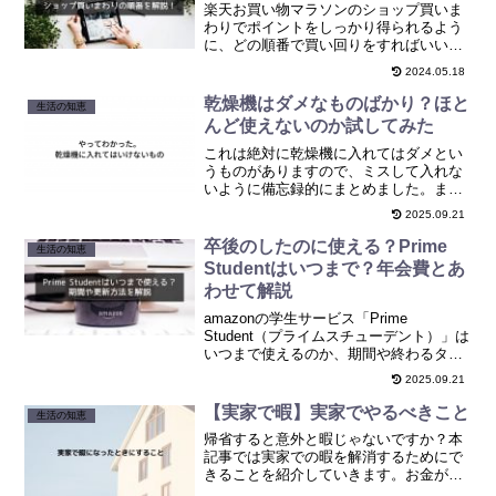
楽天お買い物マラソンのショップ買いま
わりでポイントをしっかり得られるよう
に、どの順番で買い回りをすればいいの
かを解説しています
2024.05.18
乾燥機はダメなものばかり？ほと
生活の知恵
んど使えないのか試してみた
これは絶対に乾燥機に入れてはダメとい
うものがありますので、ミスして入れな
いように備忘録的にまとめました。ま
た、これは入れたほうがいいというもの
2025.09.21
もまとめました。
卒後のしたのに使える？Prime
生活の知恵
Studentはいつまで？年会費とあ
わせて解説
amazonの学生サービス「Prime
Student（プライムスチューデント）」は
いつまで使えるのか、期間や終わるタイ
ミングでの更新方法について解説してい
2025.09.21
ます。
【実家で暇】実家でやるべきこと
生活の知恵
帰省すると意外と暇じゃないですか？本
記事では実家での暇を解消するためにで
きることを紹介していきます。お金がか
からないことを多く紹介しているので、