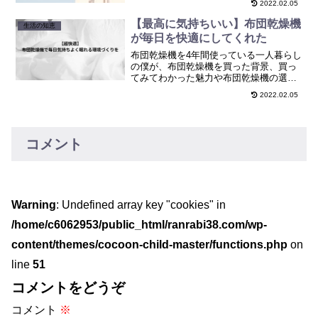
2022.02.05
ぜひやってみてください。
【最高に気持ちいい】布団乾燥機
生活の知恵
が毎日を快適にしてくれた
布団乾燥機を4年間使っている一人暮らし
の僕が、布団乾燥機を買った背景、買っ
てみてわかった魅力や布団乾燥機の選び
方をまとめました。気持ちよく寝たい
2022.02.05
方、布団乾燥機の購入を検討をしている
方、ぜひご参照くださいませ。
コメント
Warning
: Undefined array key "cookies" in
/home/c6062953/public_html/ranrabi38.com/wp-
content/themes/cocoon-child-master/functions.php
on
line
51
コメントをどうぞ
コメント
※