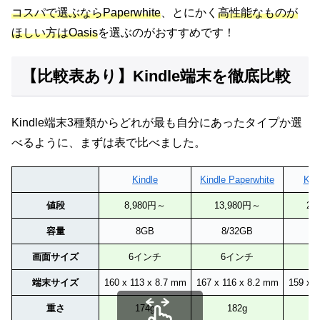
コスパで選ぶならPaperwhite
、とにかく
高性能なものが
ほしい方はOasis
を選ぶのがおすすめです！
【比較表あり】Kindle端末を徹底比較
Kindle端末3種類からどれが最も自分にあったタイプか選
べるように、まずは表で比べました。
Kindle
Kindle Paperwhite
Kin
値段
8,980円～
13,980円～
29
容量
8GB
8/32GB
8
画面サイズ
6インチ
6インチ
端末サイズ
160 x 113 x 8.7 mm
167 x 116 x 8.2 mm
159 x 
重さ
174g
182g