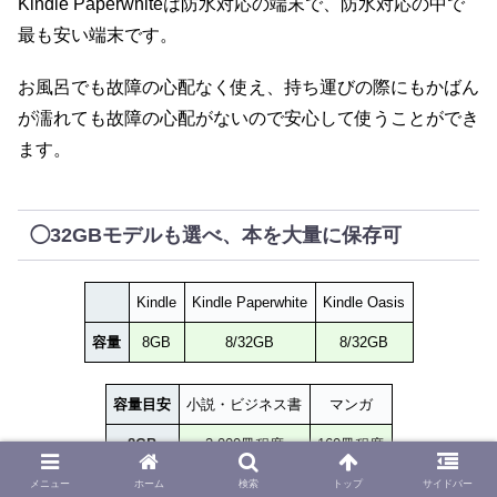
Kindle Paperwhiteは防水対応の端末で、防水対応の中で
最も安い端末です。
お風呂でも故障の心配なく使え、持ち運びの際にもかばん
が濡れても故障の心配がないので安心して使うことができ
ます。
◯32GBモデルも選べ、本を大量に保存可
Kindle
Kindle Paperwhite
Kindle Oasis
容量
8GB
8/32GB
8/32GB
容量目安
小説・ビジネス書
マンガ
8GB
2,000冊程度
160冊程度
32GB
8,000冊程度
640冊程度
メニュー
ホーム
検索
トップ
サイドバー