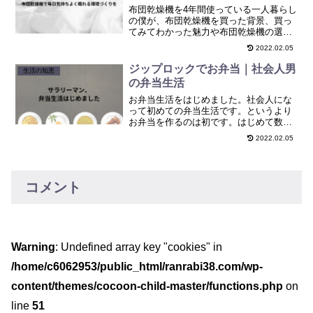
布団乾燥機を4年間使っている一人暮らし
の僕が、布団乾燥機を買った背景、買っ
てみてわかった魅力や布団乾燥機の選び
方をまとめました。気持ちよく寝たい
2022.02.05
方、布団乾燥機の購入を検討をしている
方、ぜひご参照くださいませ。
ジップロックでお弁当｜社会人男
生活の知恵
の弁当生活
お弁当生活をはじめました。社会人にな
って初めての弁当生活です。というより
お弁当を作るのは初です。はじめて数日
たったので、弁当生活をを始めた感想を
2022.02.05
まとめました。
コメント
Warning
: Undefined array key "cookies" in
/home/c6062953/public_html/ranrabi38.com/wp-
content/themes/cocoon-child-master/functions.php
on
line
51