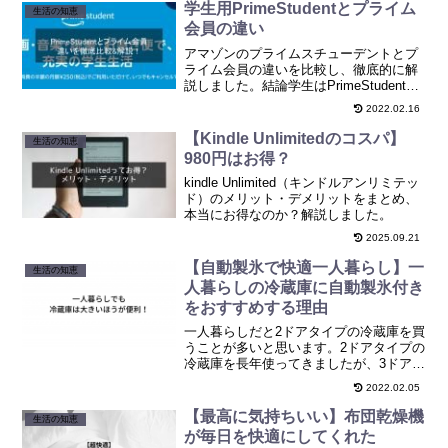
学生用PrimeStudentとプライム
生活の知恵
会員の違い
アマゾンのプライムスチューデントとプ
ライム会員の違いを比較し、徹底的に解
説しました。結論学生はPrimeStudent一
択です！
2022.02.16
【Kindle Unlimitedのコスパ】
生活の知恵
980円はお得？
kindle Unlimited（キンドルアンリミテッ
ド）のメリット・デメリットをまとめ、
本当にお得なのか？解説しました。
2025.09.21
【自動製氷で快適一人暮らし】一
生活の知恵
人暮らしの冷蔵庫に自動製氷付き
をおすすめする理由
一人暮らしだと2ドアタイプの冷蔵庫を買
うことが多いと思います。2ドアタイプの
冷蔵庫を長年使ってきましたが、3ドアタ
イプの冷蔵庫に買い替え。2ドアの何が悪
2022.02.05
くて3ドアの冷蔵庫を購入したのか、結果
何が良かったのか、そして悪かったのか
【最高に気持ちいい】布団乾燥機
生活の知恵
をまとめました
が毎日を快適にしてくれた