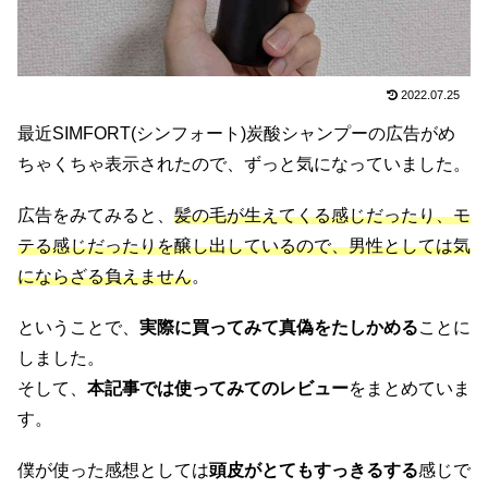
2022.07.25
最近SIMFORT(シンフォート)炭酸シャンプーの広告がめ
ちゃくちゃ表示されたので、ずっと気になっていました。
広告をみてみると、
髪の毛が生えてくる感じだったり、モ
テる感じだったりを醸し出しているので、男性としては気
にならざる負えません
。
ということで、
実際に買ってみて真偽をたしかめる
ことに
しました。
そして、
本記事では使ってみてのレビュー
をまとめていま
す。
僕が使った感想としては
頭皮がとてもすっきるする
感じで