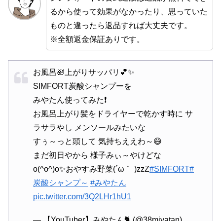
るから使って効果がなかったり、思っていた
ものと違ったら返品すれば大丈夫です。
※全額返金保証ありです。
お風呂🛀上がりサッパリ💕✨
SIMFORT炭酸シャンプーを
みやたん使ってみた❗
お風呂上がり髪をドライヤーで乾かす時に サ
ラサラやし メンソールみたいな
すぅ～っと頭して 気持ちええわ～😄
まだ初日やから 様子みぃ～やけどな
o(^o^)o✨おやすみ野菜(´ω｀ )zzZ
#SIMFORT
#
炭酸シャンプ～
#みやたん
pic.twitter.com/3Q2LHr1hU1
— 【YouTuber】みやたん🐈 (@38miyatan)