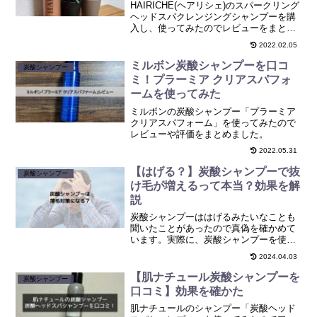
HAIRICHE(ヘアリシェ)のスパークリング
ヘッドスパクレンジングシャンプーを購
入し、使ってみたのでレビューをまとめ
ました！口コミもまとめていますので参
2022.02.05
考にしてみてください！
ミルボン炭酸シャンプーを口コ
炭酸シャンプー
ミ！プラーミア クリアスパフォ
ームを使ってみた
ミルボンの炭酸シャンプー「プラーミア
クリアスパフォーム」を使ってみたので
レビューや評価をまとめました。
2022.05.31
【はげる？】炭酸シャンプーで抜
炭酸シャンプー
け毛が増えるって本当？効果を解
説
炭酸シャンプーははげるみたいなことも
聞いたことがあったので真偽を確かめて
います。実際に、炭酸シャンプーを使っ
てみて薄毛対策・育毛に使えるものなん
2024.04.03
じゃないかと思っています。本記事では
炭酸シャンプーの効果・使い方・デメリ
【肌ナチュール炭酸シャンプーを
炭酸シャンプー
ット・おすすめの商品についてまとめて
口コミ】効果を確かた
います。
肌ナチュールのシャンプー「炭酸ヘッド