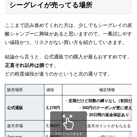
シーグレイが売ってる場所
ここまで読み進めてくれた方は、少しでもシーグレイの炭
酸シャンプーに興味があると思いますので、一番試しやす
い値段かつ、リスクがない買い方を紹介していきます。
結論から言うと、公式通販での購入が最もおすすめです。
正直それ以外は損
です。
どの程度値段が違うのかというと次の通りです。
販売場所
値段
補足情報
・定期だけど回数の縛りなし（初回だけ
公式通販
2,178円
・300円のクーポンが更に使える
・20日間の返金保証あり
楽天市場
5,980円
・楽天ポイントがもらえる
スクロールできます
Amazon
5,980円
・特になし