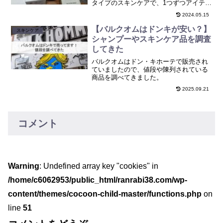
タイプのスキンケアで、1つずつアイテム
を使うのが面倒な方や、時短でスキンケ
2024.05.15
アをしたい方に最適のアイテムです。僕
の場合は、朝はあまり時間がないのでオ
【バルクオムはドンキが安い？】
スキンケア
ールインワン、旅行に...
シャンプーやスキンケア品を調査
してきた
バルクオムはドン・キホーテで販売され
ていましたので、値段や陳列されている
商品を調べてきました。
2025.09.21
コメント
Warning
: Undefined array key "cookies" in
/home/c6062953/public_html/ranrabi38.com/wp-
content/themes/cocoon-child-master/functions.php
on
line
51