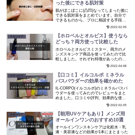
った後にできる肌対策
肌がぼこぼこに(凸凹)なってしまった後に
できる肌対策をまとめています。自分で
できるものから、プロに相談する手段ま
でさまざま方法をまとめました。
2022.02.05
【ホロベルとオルビス】使うなら
スキンケア
どっち？両方使って比較した
ホロベルとオルビスミスター、両方のメ
ンズスキンケア商品を使ってみたので比
較しました。それぞれ特徴があったの
で、それぞれどんな方におすすめかを紹
2022.04.08
介しています。
【口コミ】イルコルポ ミネラル
スキンケア
バスパウダーの効果を確かめた
IL-CORPO(イルコルポ)のミネラルバスパ
ウダーを使ってみたのでレビューをまと
めました。口コミや評判、効果的な使い
方もまとめていますので参考にしてみて
2022.02.05
ください。
【朝用UVケアもあり】メンズ用
スキンケア
オールインワンのおすすめ10選
オールインワンスキンケアは化粧水・乳
液・美容液などの効果が1本にまとまった