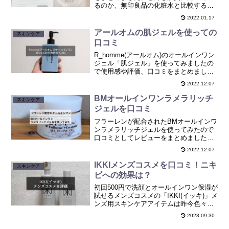
るのか、無印良品の化粧水と比較すると
どうなのかもまとめています。
2022.01.17
アールオムの肌ジェルを使っての
スキンケア
口コミ
R_homme(アールオム)のオールインワン
ジェル「肌ジェル」を使ってみましたの
で使用感や評価、口コミをまとめまし
た。
2022.12.07
BMオールインワンラメラリッチ
スキンケア
ジェルを口コミ
フラーレンが配合されたBMオールインワ
ンラメラリッチジェルを使ってみたので
口コミとしてレビューをまとめました。
男女ともに使いやすいオールインワンジ
2022.12.07
ェルでした。
IKKIメンズコスメを口コミ！ニキ
スキンケア
ビへの効果は？
初回500円で洗顔とオールインワン保湿が
試せるメンズコスメの「IKKI(イッキ)」メ
ンズ用スキンケアアイテムは昨今色々と
販売されていますが、ワンコインでオー
2023.09.30
ルインワンタイプ、洗顔もセットという
のは珍しい気もします。しかも洗顔も自