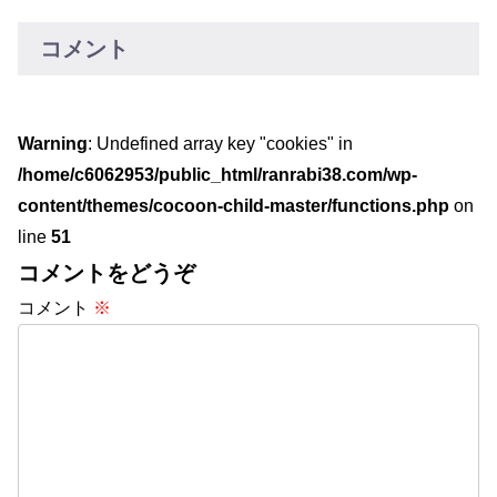
分で泡立てる...
コメント
Warning
: Undefined array key "cookies" in
/home/c6062953/public_html/ranrabi38.com/wp-
content/themes/cocoon-child-master/functions.php
on
line
51
コメントをどうぞ
コメント
※