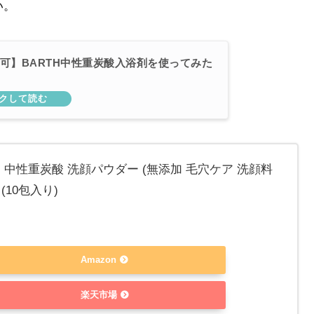
い。
可】BARTH中性重炭酸入浴剤を使ってみた
ース 中性重炭酸 洗顔パウダー (無添加 毛穴ケア 洗顔料
(10包入り)
Amazon
楽天市場