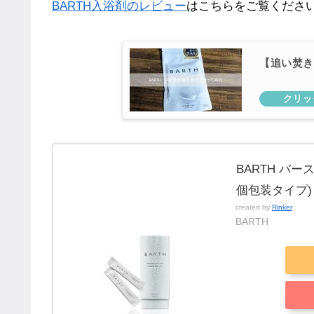
BARTH入浴剤のレビュー
はこちらをご覧くださ
【追い焚き
BARTH バ
個包装タイプ) 
created by
Rinker
BARTH