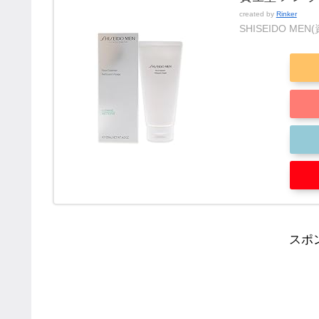
created by
Rinker
SHISEIDO ME
スポ