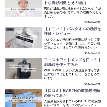
トな洗顔回数とその理由
男性が1日に何回洗顔をすればいいか？結
論は朝と夜の2回です。その理由をまとめ
ました。
2022.02.05
【すごい！】バルクオムの洗顔を
洗顔
評価・レビュー
バルクオムの洗顔料を実際に購入して使
ってレビュー・評価しました。すごい泡
立ちがよく、使っていて気持ちがいい洗
顔でした。口コミや評判、販売店もまと
2022.02.16
めているので参考にしてください。
フィスホワイトメンズを口コミ｜
洗顔
泥洗顔を使ってみた
WHITH WHITE メンズ泥洗顔を使ってみ
たので口コミとしてレビューをまとめて
います。
2022.02.05
【口コミ】BARTHの重炭酸洗顔
洗顔
の使ってみた
入浴剤も販売されているBARTHの重炭酸
洗顔パウダーを使ってみたのでレビュー