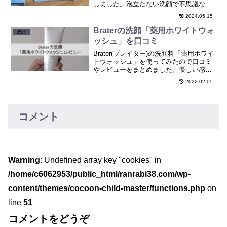
しました。泡立たない洗顔で不思議な感
じでしたが洗いあがりは温泉に入ったあ
2024.05.15
とのようにしっとりでした。
Braterの洗顔「薬用ホワイトウォ
洗顔
ッシュ」を口コミ
Brater(ブレイター)の洗顔料「薬用ホワイ
トウォッシュ」を使ってみたので口コミ
やレビューをまとめました。優しい感じ
で好きな洗顔料でした。
2022.02.05
コメント
Warning
: Undefined array key "cookies" in
/home/c6062953/public_html/ranrabi38.com/wp-
content/themes/cocoon-child-master/functions.php
on
line
51
コメントをどうぞ