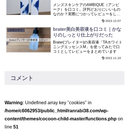
メンズスキンケアのAMBIQUE（アンビ
ーク）を口コミ。評判どおりにいいもの
なのか？実際につかってレビューをして
います。
2022.12.07
brater美白美容液を口コミ｜かな
スキンケア
りのしっとり仕上がりだった
Brater(ブレイター)の美容液「TAホワイト
ニングエッセンスM」を使ってみたで口
コミとしてレビューをまとめています
2022.11.10
コメント
Warning
: Undefined array key "cookies" in
/home/c6062953/public_html/ranrabi38.com/wp-
content/themes/cocoon-child-master/functions.php
on
line
51