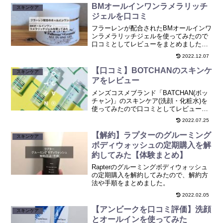
BMオールインワンラメラリッチ
スキンケア
ジェルを口コミ
フラーレンが配合されたBMオールインワ
ンラメラリッチジェルを使ってみたので
口コミとしてレビューをまとめました。
男女ともに使いやすいオールインワンジ
2022.12.07
ェルでした。
【口コミ】BOTCHANのスキンケ
スキンケア
アをレビュー
メンズコスメブランド「BATCHAN(ボッ
チャン)」のスキンケア(洗顔・化粧水)を
使ってみたので口コミとしてレビューし
ました。購入できる場所や安い購入方法
2022.07.25
もまとめています。
【解約】ラプターのグルーミング
スキンケア
ボディウォッシュの定期購入を解
約してみた【体験まとめ】
Rapterのグルーミングボディウォッシュ
の定期購入を解約してみたので、解約方
法や手順をまとめました。
2022.02.05
【アンビークを口コミ評価】洗顔
スキンケア
とオールインを使ってみた