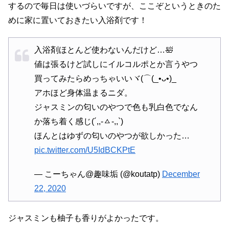
するので毎日は使いづらいですが、ここぞというときのた
めに家に置いておきたい入浴剤です！
入浴剤ほとんど使わないんだけど…🛀
値は張るけど試しにイルコルポとか言うやつ
買ってみたらめっちゃいいヾ(⌒(_•ᴗ•)_
アホほど身体温まるニダ。
ジャスミンの匂いのやつで色も乳白色でなん
か落ち着く感じ(´,,-ㅿ-,,`)
ほんとはゆずの匂いのやつが欲しかった…
pic.twitter.com/U5IdBCKPtE
— こーちゃん@趣味垢 (@koutatp)
December
22, 2020
ジャスミンも柚子も香りがよかったです。