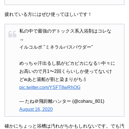
疲れている方にはぜひ使ってほしいです！
私の中で最強のデトックス系入浴剤はコレな
→
イルコルポ "ミネラルバスパウダー"
めっちゃ汗出るし肌がピカピカになる✨中々に
お高いので月1〜2回くらいしか使ってないけ
どwあと湯船が割と染まりがち💧
pic.twitter.com/YSFT8wRhOG
— たね＠飛距離ハンター (@coharu_801)
August 16, 2020
確かにちょっと浴槽は汚れがちかもしれないです。でも汚