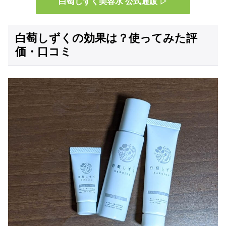
白萄しずく美容水 公式通販 ▷
白萄しずくの効果は？使ってみた評
価・口コミ