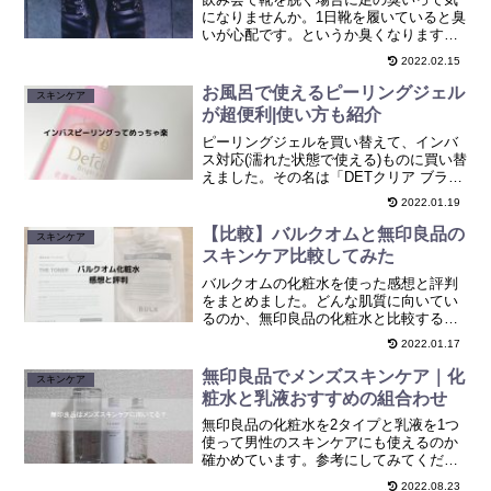
になりませんか。1日靴を履いていると臭
いが心配です。というか臭くなります。
本記事では飲み会前にできる対策を7つ紹
2022.02.15
介し、僕が実際やっている最強の対策を
紹介します。
お風呂で使えるピーリングジェル
スキンケア
が超便利|使い方も紹介
ピーリングジェルを買い替えて、インバ
ス対応(濡れた状態で使える)ものに買い替
えました。その名は「DETクリア ブライ
ト&ピール ピーリングジェリー」です。
2022.01.19
本記事ではこちらの商品をレビューして
います。
【比較】バルクオムと無印良品の
スキンケア
スキンケア比較してみた
バルクオムの化粧水を使った感想と評判
をまとめました。どんな肌質に向いてい
るのか、無印良品の化粧水と比較すると
どうなのかもまとめています。
2022.01.17
無印良品でメンズスキンケア｜化
スキンケア
粧水と乳液おすすめの組合わせ
無印良品の化粧水を2タイプと乳液を1つ
使って男性のスキンケアにも使えるのか
確かめています。参考にしてみてくださ
い。
2022.08.23