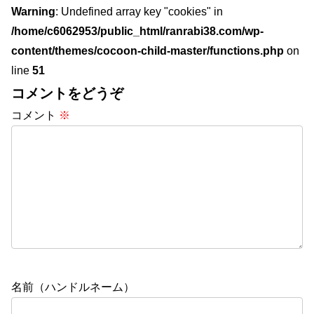
Warning
: Undefined array key "cookies" in
/home/c6062953/public_html/ranrabi38.com/wp-
content/themes/cocoon-child-master/functions.php
on
line
51
コメントをどうぞ
コメント
※
名前（ハンドルネーム）