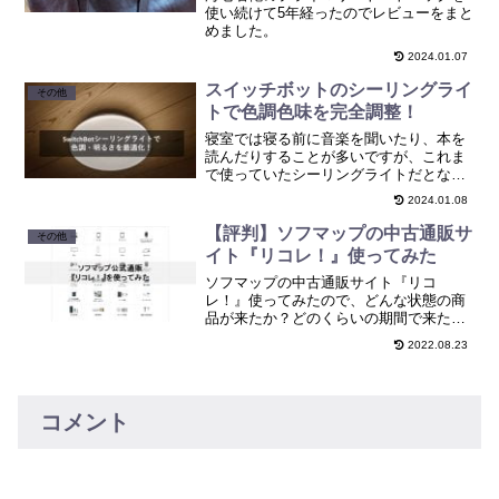
使い続けて5年経ったのでレビューをまと
めました。
2024.01.07
スイッチボットのシーリングライ
その他
トで色調色味を完全調整！
寝室では寝る前に音楽を聞いたり、本を
読んだりすることが多いですが、これま
で使っていたシーリングライトだとなん
だか色味がしっくりこない。全灯と常夜
2024.01.08
灯があり、全灯に関しては明るさを調整
できるものの、明るすぎたり暗すぎたり
【評判】ソフマップの中古通販サ
その他
でうまく調整できず、常夜...
イト『リコレ！』使ってみた
ソフマップの中古通販サイト『リコ
レ！』使ってみたので、どんな状態の商
品が来たか？どのくらいの期間で来たの
か？など評価をまとめました。
2022.08.23
コメント