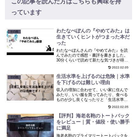
この記事を読んだ方はこちらも興味を持
っています
わたなべぽんの『やめてみた』は
その他
生きていくヒントがつまった本だ
った
わたなべぽんさんの『やめてみた』を読
んでみたので感想・書評を書きました。
30分くらいで読めて新たな気づきが得ら
れる本だと思います。
2022.02.05
生活水準を上げるのは危険｜水準
その他
を下げるのは難しい理由
収入の増加に合わせて、いい家に住んで
みたり、いい服を買ってみたり、食べる
ものが少し良くなったりと「生活水準」
が、所得にあわせて徐々に徐々に上がっ
2022.02.05
ていきます。この「生活水準」ですが、
これを安易に上げていくのは実は危険な
【評判】海老名鞄のトートバック
その他
行動だと思います。
をレビュー｜質・値段・使い勝手
に満足
海老名鞄のプライマリートートバックを