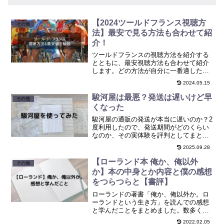
【2024ツールドフランス視聴方
その他
法】最安で見る方法も合わせて紹
介！
ツールドフランスの視聴方法を紹介する
とともに、最安視聴方法も合わせて紹介
します。どの方法が自分に一番適した方
法かわかるようにYES NOで回答してい
2024.05.15
くと最適なものがわかるようにしたので
試してみてください。
駿河屋は最悪？発送は遅いけど早
その他
くなった
駿河屋の通販の発送が本当に遅いのか？2
度利用したので、発送期間がどのくらい
なのか、その実体験を評判としてまとめ
ています。
2025.09.28
【ローランド本 俺か、俺以外
その他
か】本の中身とか内容と僕の感想
をつらつらと【書評】
ローランドの著書「俺か、俺以外か。ロ
ーランドという生き方」を読んでの感想
と学んだことをまとめました。数多く登
場する名言も魅力ですが、その名言が生
2022.02.05