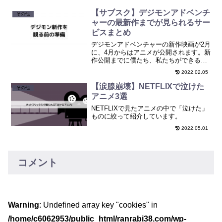
まれるまでに至った背景にある考え方が
さらに魅力でした。
【サブスク】デジモンアドベンチ
その他
ャーの最新作までが見られるサー
ビスまとめ
デジモンアドベンチャーの新作映画が2月
に、4月からはアニメが公開されます。新
作公開までに僕たち、私たちができる復
習と予習をまとめました。
2022.02.05
【涙腺崩壊】NETFLIXで泣けた
その他
アニメ3選
NETFLIXで見たアニメの中で「泣けた」
ものに絞って紹介しています。
2022.05.01
コメント
Warning
: Undefined array key "cookies" in
/home/c6062953/public_html/ranrabi38.com/wp-