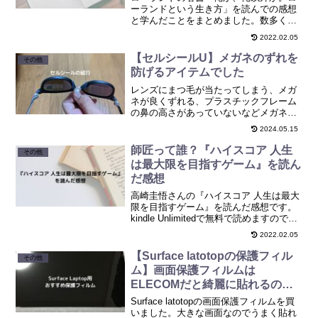
ーランドという生き方」を読んでの感想
と学んだことをまとめました。数多く登
場する名言も魅力ですが、その名言が生
2022.02.05
まれるまでに至った背景にある考え方が
さらに魅力でした。
【セルシールU】メガネのずれを
その他
防げるアイテムでした
レンズにまつ毛が当たってしまう、メガ
ネが良くずれる、プラスチックフレーム
の鼻の高さがあっていないなどメガネに
関する悩みを解決するアイテムの紹介で
2024.05.15
す。
師匠って誰？『ハイスコア 人生
その他
は最大限を目指すゲーム』を読ん
だ感想
高崎圭悟さんの『ハイスコア 人生は最大
限を目指すゲーム』を読んだ感想です。
kindle Unlimitedで無料で読めますので気
軽に読めるのがいいですね。調べてみた
2022.02.05
ら「ネットワーク」とかの単語もでてき
たのであわせて調べてみました。
【Surface latotopの保護フィル
その他
ム】画面保護フィルムは
ELECOMだと綺麗に貼れるので
おすすめです。
Surface latotopの画面保護フィルムを買
いました。大きな画面なのでうまく貼れ