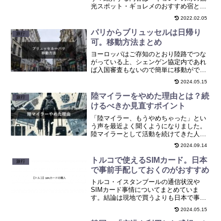
光スポット・ギョレメのおすすめ宿とご
はん屋さん・ギョレメのおすすめの旅行
2022.02.05
代理店・最も安く気球に乗る方法、の4つ
について紹介していきます。
パリからブリュッセルは日帰り
旅行
可。移動方法まとめ
ヨーロッパはご存知のとおり陸路でつな
がっている上、シェンゲン協定内であれ
ば入国審査もないので簡単に移動ができ
ます。そんなヨーロッパの中でも人気の
2024.05.15
都市の1つがパリ。そしてチョコレートで
有名なベルギーのブリュッセルです。国
陸マイラーをやめた理由とは？続
旅行
を跨ぐので日本人の感覚...
けるべきか見直すポイント
「陸マイラー、もうやめちゃった」とい
う声を最近よく聞くようになりました。
陸マイラーとして活動を続けてきた人た
ちが、その活動をやめる理由にはどんな
2024.09.14
背景があるのでしょうか？せっかく貯め
たマイルが思ったように使えなかった
トルコで使えるSIMカード。日本
旅行
り、ポイントの管理がストレ...
で事前手配しておくのがおすすめ
トルコ・イスタンブールの通信状況や
SIMカード事情についてまとめていま
す。結論は現地で買うよりも日本で事前
に買っていくことです。詳しくはご覧く
2024.05.15
ださい。