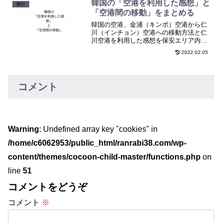
韓国の「空港を利用した感想」と
旅行
「空港間の移動」をまとめる
韓国の空港、金浦（キンポ）空港から仁
川（インチョン）空港への移動方法と仁
川空港を利用した感想を保安エリア内と
外それぞれについてまとめました。今後
2022.02.05
韓国に行く方、トランジットで利用する
方の参考になればと思います。
コメント
Warning
: Undefined array key "cookies" in
/home/c6062953/public_html/ranrabi38.com/wp-
content/themes/cocoon-child-master/functions.php
on
line
51
コメントをどうぞ
コメント
※