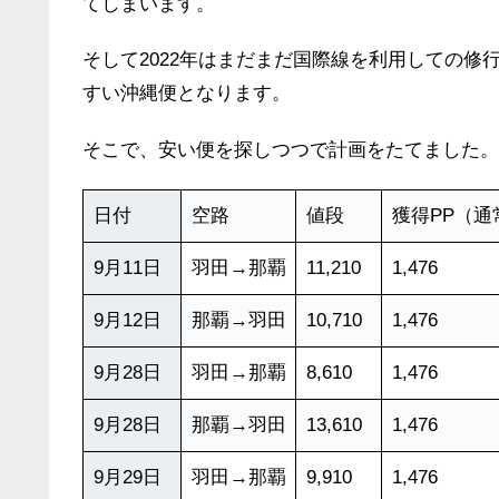
てしまいます。
そして2022年はまだまだ国際線を利用しての
すい沖縄便となります。
そこで、安い便を探しつつで計画をたてました。
日付
空路
値段
獲得PP（通
9月11日
羽田→那覇
11,210
1,476
9月12日
那覇→羽田
10,710
1,476
9月28日
羽田→那覇
8,610
1,476
9月28日
那覇→羽田
13,610
1,476
9月29日
羽田→那覇
9,910
1,476