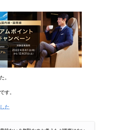
した。
です。
得した