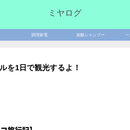
ミヤログ
調理家電
炭酸シャンプー
一
ルを1日で観光するよ！