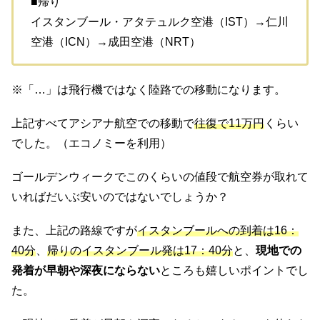
■帰り
イスタンブール・アタテュルク空港（IST）→仁川
空港（ICN）→成田空港（NRT）
※「…」は飛行機ではなく陸路での移動になります。
上記すべてアシアナ航空での移動で
往復で11万円
くらい
でした。（エコノミーを利用）
ゴールデンウィークでこのくらいの値段で航空券が取れて
いればだいぶ安いのではないでしょうか？
また、上記の路線ですが
イスタンブールへの到着は16：
40分
、
帰りのイスタンブール発は17：40分
と、
現地での
発着が早朝や深夜にならない
ところも嬉しいポイントでし
た。