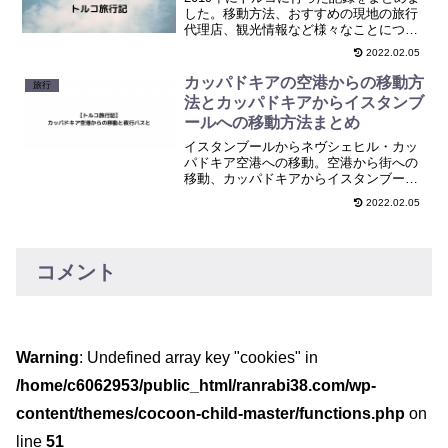
した。移動方法、おすすめの現地の旅行
代理店、観光情報など様々なことについ
てまとめています。
2022.02.05
カッパドキアの空港からの移動方
旅行
法とカッパドキアからイスタンブ
ールへの移動方法まとめ
イスタンブールからネヴシェヒル・カッ
パドキア空港への移動。空港から街への
移動、カッパドキアからイスタンブール
へのバス移動についてまとめます。
2022.02.05
コメント
Warning
: Undefined array key "cookies" in
/home/c6062953/public_html/ranrabi38.com/wp-
content/themes/cocoon-child-master/functions.php
on
line
51