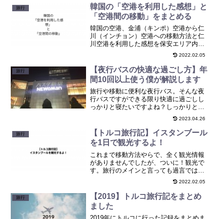
韓国の「空港を利用した感想」と
旅行
「空港間の移動」をまとめる
韓国の空港、金浦（キンポ）空港から仁
川（インチョン）空港への移動方法と仁
川空港を利用した感想を保安エリア内と
外それぞれについてまとめました。今後
2022.02.05
韓国に行く方、トランジットで利用する
方の参考になればと思います。
【夜行バスの快適な過ごし方】年
旅行
間10回以上使う僕が解説します
旅行や移動に便利な夜行バス。そんな夜
行バスですができる限り快適に過ごしし
っかりと寝たいですよね？しっかりと寝
る・快適に過ごすという観点から夜行バ
2023.04.26
スのシートの選び方、おすすめのグッズ
をまとめましたので参考にしてくださ
【トルコ旅行記】イスタンブール
旅行
い！
を1日で観光するよ！
これまで移動方法やらで、全く観光情報
がありませんでしたが、ついに！観光で
す。旅行のメインと言っても過言ではな
いです。僕が1日でまわったイスタンブー
2022.02.05
ルの観光地についてご紹介します。※1日
でまわれなくもないですが、2日くらいに
【2019】トルコ旅行記をまとめ
旅行
したほうがゆっくり見れていいと思いま
ました
す。
2019年にトルコに行った記録をまとめま