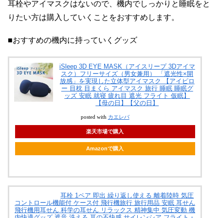
耳栓やアイマスクはないので、機内でしっかりと睡眠をと
りたい方は購入していくことをおすすめします。
■おすすめの機内に持っていくグッズ
iSleep 3D EYE MASK（アイスリープ 3Dアイマ
スク）フリーサイズ（男女兼用） 「遮光性×開
放感」を実現した立体型アイマスク 【アイピロ
ー 目枕 目まくら アイマスク 旅行 睡眠 睡眠グ
ッズ 安眠 就寝 疲れ目 遮光 フライト 仮眠】
【母の日】【父の日】
posted with
カエレバ
楽天市場で購入
Amazonで購入
耳栓 1ペア 即出 繰り返し使える 離着陸時 気圧
コントロール機能付 ケース付 飛行機旅行 旅行用品 安眠 耳せん
飛行機用耳せん 科学の耳せん リラックス 精神集中 気圧変動 機
内快適グッズ 遮音 洗える 耳の不快感 サイレンシア フライト・