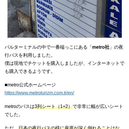
バルターミナルの中で一番端っこにある「
metro社
」の夜
行バスを利用しました。
僕は現地でチケットを購入しましたが、インターネットで
も購入できるようです。
■metro公式ホームページ
https://www.metroturizm.com.tr/en/
metroのバスは
3列シート（1+2）
で非常に幅が広いシート
でした。
ただ、
日本の夜行バスの様に座席が深く倒れることはな