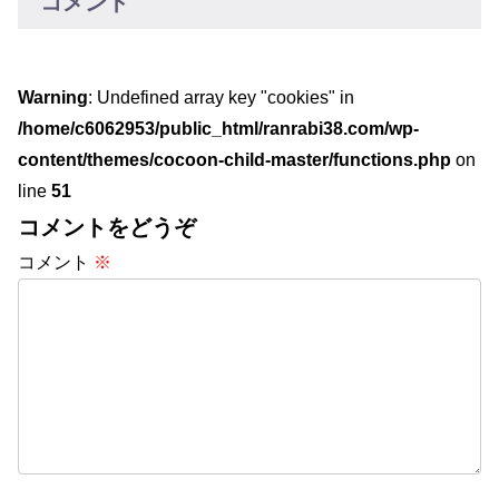
コメント
Warning
: Undefined array key "cookies" in
/home/c6062953/public_html/ranrabi38.com/wp-
content/themes/cocoon-child-master/functions.php
on
line
51
コメントをどうぞ
コメント
※