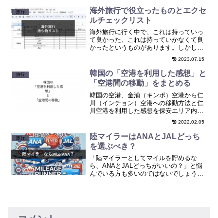
スのシートの選び方、おすすめのグッズ
をまとめましたので参考にしてくださ
海外旅行で役立ったものとエクセ
旅行
い！
ルチェックリスト
海外旅行に行く中で、これは持っていっ
て良かった、これは持っていかなくて良
かったというものがあります。しかしな
がら、そう頻繁に海外旅行に行くわけで
2023.07.15
はないので、これって持っていったほう
がいいんだっけ？どっちだけ？とわから
韓国の「空港を利用した感想」と
旅行
なくなってしまうことも度...
「空港間の移動」をまとめる
韓国の空港、金浦（キンポ）空港から仁
川（インチョン）空港への移動方法と仁
川空港を利用した感想を保安エリア内と
外それぞれについてまとめました。今後
2022.02.05
韓国に行く方、トランジットで利用する
方の参考になればと思います。
陸マイラーはANAとJALどっち
旅行
を選ぶべき？
「陸マイラーとしてマイルを貯めるな
ら、ANAとJALどっちがいいの？」と悩
んでいる方も多いのではないでしょう
か。どちらも日本を代表する航空会社
で、それぞれ魅力的なマイレージプログ
ラムを提供していますが、自分のライフ
スタイルや目的に合った方を...