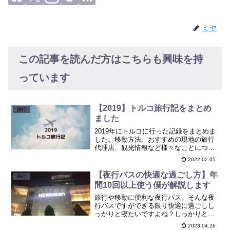
ミヤ
この記事を読んだ方はこちらも興味を持
っています
【2019】トルコ旅行記をまとめ
旅行
ました
2019年にトルコに行った記録をまとめま
した。移動方法、おすすめの現地の旅行
代理店、観光情報など様々なことについ
てまとめています。
2022.02.05
【夜行バスの快適な過ごし方】年
旅行
間10回以上使う僕が解説します
旅行や移動に便利な夜行バス。そんな夜
行バスですができる限り快適に過ごしし
っかりと寝たいですよね？しっかりと寝
る・快適に過ごすという観点から夜行バ
2023.04.26