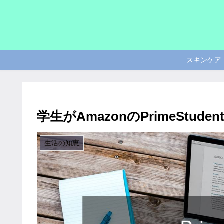
スキンケア
学生がAmazonのPrimeStu
生活の知恵