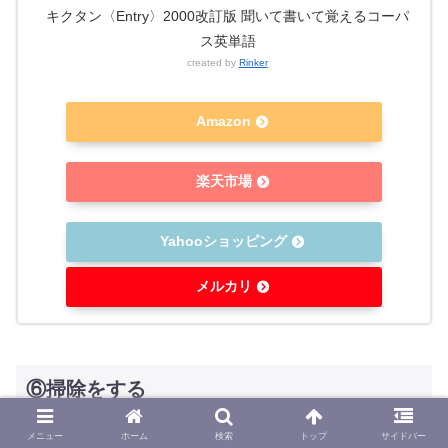
キクタン〈Entry〉2000改訂版 聞いて書いて覚えるコーパ
ス英単語
created by
Rinker
Amazon
楽天市場
Yahooショッピング
メルカリ
⑥掃除をする
メニュー
ホーム
検索
トップ
サイドバー