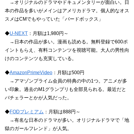
→オリジナルのドラマやドキュメンタリーが面白い。日
本の作品を多いがメインはアメリカドラマ。個人的なオス
スメはCMでもやっていた「バードボックス」
◆
U-NEXT
：月額は1,980円～
→日本の作品が多い。漫画も読める。無料登録で600ポ
イントもらえ、有料コンテンツを視聴可能。大人の男性向
けのコンテンツも充実している。
◆
AmazonPrimeVideo
：月額は500円
→アマゾンプライム会員の特典の中の1つ。アニメが多
い印象。過去のM1グランプリも全部見られる。最近だと
バチェラーとかが人気だった。
◆
FODプレミアム
：月額は888円～
→有名な日本のドラマが多い。オリジナルドラマで「地
獄のガールフレンド」が人気。