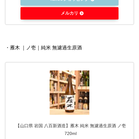
メルカリ
・雁木 ｜ノ壱｜純米 無濾過生原酒
【山口県 岩国 八百新酒造】雁木 純米 無濾過生原酒 ノ壱
720ml