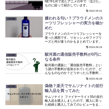
NETFLIXで見たアニメの中で「泣けた」
ものに絞って紹介しています。
2022.05.01
嫌われる匂い？プラウドメンのス
その他
ーツリフレッシャーの実力を確か
めた
プラウドメンのスーツリフレッシャーを
使った感想です。リセッシュやファブリ
ーズと何が違うのかもまとめています。
2024.09.24
駿河屋の通信販売手数料が0円に
その他
なる条件
駿河屋の通販に「通信販売手数料」とい
う謎の手数料が追加されていたので、ど
んなものなのか？どうやったら手数料を
免れることができるのかまとめました。
2025.09.28
偽物？楽天でサムソナイトの並行
その他
輸入品を買ってみた
サムソナイト ファイヤーライト55の並行
輸入品を購入しましたので、購入に至っ
た経緯と購入してみてのレビューをまと
めました。今後購入する方、購入を検討