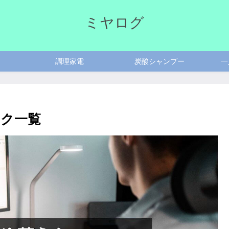
ミヤログ
調理家電
炭酸シャンプー
一
ク一覧