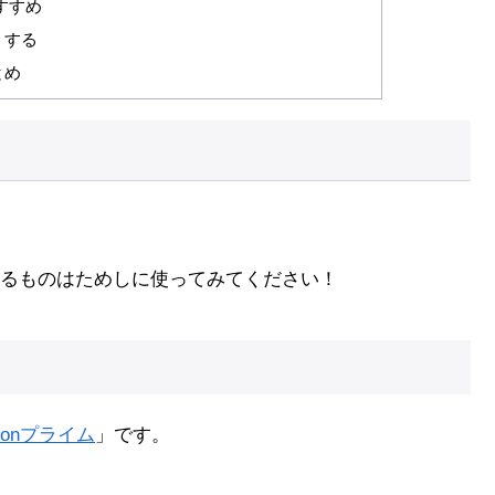
すすめ
くする
とめ
るものはためしに使ってみてください！
zonプライム
」です。