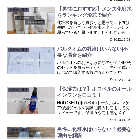
【男性におすすめ】メンズ化粧水
化粧水・乳液
をランキング形式で紹介
化粧水を新しく買おうと思っている方は
失敗しないでいい化粧水と出会いたいと
思っていると思います。しかしながら、
男の知り合いで化粧水に詳しい人はあま
2022.12.08
りいないので、どれを使えばいいのかわ
からない。仮に聞いてみてもどれがいい
バルクオムの乳液はいらない|不
化粧水・乳液
のかはっきりした回答が返...
要な場合を紹介
バルクオムの乳液は必要なのか？2,480円
のセットを買ったほうがいいのか？僕が
はじめて購入する前に悩んだことや、乳
液を購入しなかった理由をまとめまし
2022.02.04
た。
【保湿力は？】ホロベルのオール
化粧水・乳液
インワンを口コミ！
HOLOBELL(ホロベル)トータルスキンケ
ア保湿ジェルを実際に購入し使用しての
レビューです。保湿力や使用感をメイン
にまとめています。
2023.04.25
男性に化粧水はいらない？必要な
化粧水・乳液
理由を解説