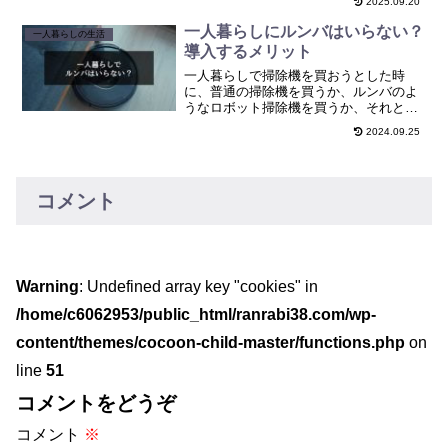
2025.09.20
ている方や、引っ越しを機に頑張ろうと
思っている方もいると思います。僕は数
一人暮らしにルンバはいらない？
一人暮らしの生活
年前の引っ越しの時に、スマ...
導入するメリット
一人暮らしで掃除機を買おうとした時
に、普通の掃除機を買うか、ルンバのよ
うなロボット掃除機を買うか、それとも
ホウキみたいに電気を必要としないもの
2024.09.25
を選ぶか悩む方も多いのではないでしょ
うか？家電を買おうと思うとそれなりに
お金がかかるので、しっかり...
コメント
Warning
: Undefined array key "cookies" in
/home/c6062953/public_html/ranrabi38.com/wp-
content/themes/cocoon-child-master/functions.php
on
line
51
コメントをどうぞ
コメント
※