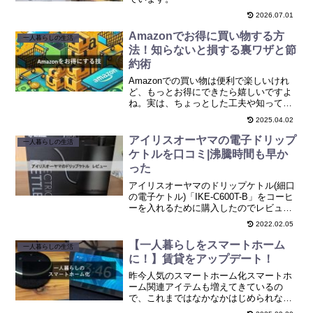
2026.07.01
Amazonでお得に買い物する方
一人暮らしの生活
法！知らないと損する裏ワザと節
約術
Amazonでの買い物は便利で楽しいけれ
ど、もっとお得にできたら嬉しいですよ
ね。実は、ちょっとした工夫や知ってお
きたいテクニックを使うだけで、いつも
2025.04.02
のショッピングがぐっとお得になるんで
す。今回は、Amazonで賢く節約しなが
アイリスオーヤマの電子ドリップ
一人暮らしの生活
ら買い物を楽しむ...
ケトルを口コミ|沸騰時間も早か
った
アイリスオーヤマのドリップケトル(細口
の電子ケトル)「IKE-C600T-B」をコーヒ
ーを入れるために購入したのでレビュー
です。
2022.02.05
【一人暮らしをスマートホーム
一人暮らしの生活
に！】賃貸をアップデート！
昨今人気のスマートホーム化スマートホ
ーム関連アイテムも増えてきているの
で、これまではなかなかはじめられなか
ったものの、満を辞してはじようと思っ