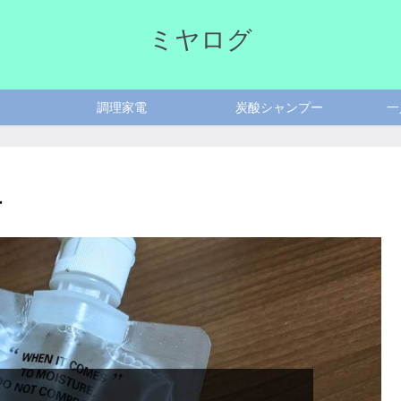
ミヤログ
調理家電
炭酸シャンプー
一
方