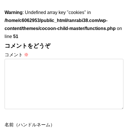
Warning
: Undefined array key "cookies" in
/home/c6062953/public_html/ranrabi38.com/wp-
content/themes/cocoon-child-master/functions.php
on
line
51
コメントをどうぞ
コメント
※
名前（ハンドルネーム）