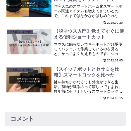
昨今人気のスマートホーム化スマートホ
ーム関連アイテムも増えてきているの
で、これまではなかなかはじめられなか
ったものの、満を辞してはじようと思っ
2025.09.20
ている方や、引っ越しを機に頑張ろうと
思っている方もいると思います。僕は数
【脱マウス入門】覚えてすぐに使
一人暮らしの生活
年前の引っ越しの時に、スマ...
える便利ショートカット
マウスに触らないでキーボードだけ駆使
してパソコンで作業しているのを見る
と、かっこよく見えるものです。ショー
トカットキーを使っていると周りからか
2022.02.05
っこよく思われるのです。かっこいいだ
けでなく、業務速度が確実にあがりま
【スイッチボットとセサミを比
一人暮らしの生活
す。
較】スマートロックを比べた
鍵を持ち歩かなくても外出ができる生
活。荷物が減るのって嬉しいですよね。
数年前にセサミというスマートロックで
自宅のスマート化をしてからというも
2024.05.15
の、スマートロックは手放せない存在に
なっています。セサミも気に入っていた
のですが、スイッチボット(S...
コメント